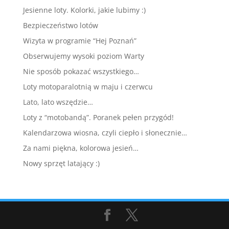
Jesienne loty. Kolorki, jakie lubimy :)
Bezpieczeństwo lotów
Wizyta w programie “Hej Poznań”
Obserwujemy wysoki poziom Warty
Nie sposób pokazać wszystkiego…
Loty motoparalotnią w maju i czerwcu
Lato, lato wszędzie…
Loty z “motobandą”. Poranek pełen przygód!
Kalendarzowa wiosna, czyli ciepło i słonecznie…
Za nami piękna, kolorowa jesień…
Nowy sprzęt latający :)