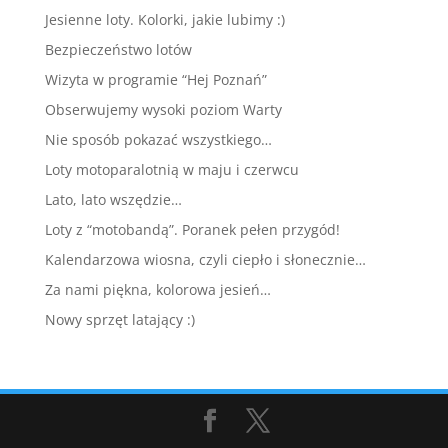
Jesienne loty. Kolorki, jakie lubimy :)
Bezpieczeństwo lotów
Wizyta w programie “Hej Poznań”
Obserwujemy wysoki poziom Warty
Nie sposób pokazać wszystkiego…
Loty motoparalotnią w maju i czerwcu
Lato, lato wszędzie…
Loty z “motobandą”. Poranek pełen przygód!
Kalendarzowa wiosna, czyli ciepło i słonecznie…
Za nami piękna, kolorowa jesień…
Nowy sprzęt latający :)