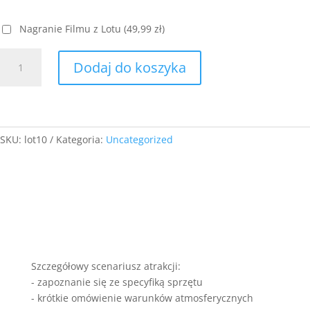
Nagranie Filmu z Lotu
(49,99 zł)
ilość
Dodaj do koszyka
MINI
-
Lot
motoparalotnią
-
SKU:
lot10
Kategoria:
Uncategorized
10
minut
Szczegółowy scenariusz atrakcji:
- zapoznanie się ze specyfiką sprzętu
- krótkie omówienie warunków atmosferycznych