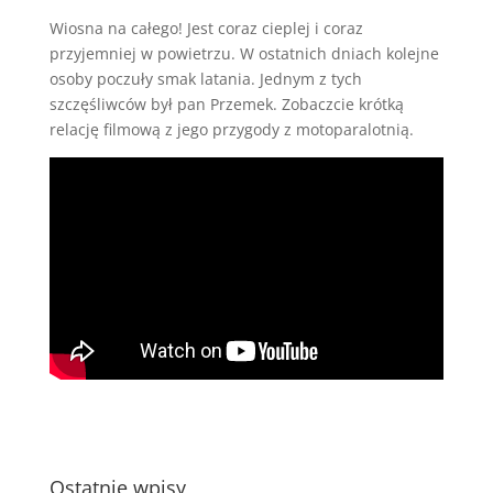
Wiosna na całego! Jest coraz cieplej i coraz
przyjemniej w powietrzu. W ostatnich dniach kolejne
osoby poczuły smak latania. Jednym z tych
szczęśliwców był pan Przemek. Zobaczcie krótką
relację filmową z jego przygody z motoparalotnią.
Ostatnie wpisy