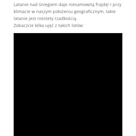
Latanie nad śniegiem daje niesamowitą frajdę! I przy
klimacie w naszym położeniu geograficznym, takie
latanie jest niestety rzadkością.
Zobaczcie kilka ujęć z takich lotów: