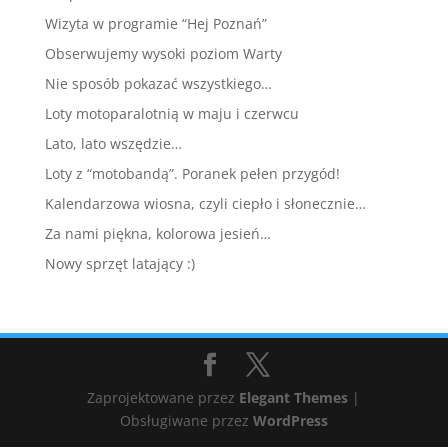
Wizyta w programie “Hej Poznań”
Obserwujemy wysoki poziom Warty
Nie sposób pokazać wszystkiego…
Loty motoparalotnią w maju i czerwcu
Lato, lato wszędzie…
Loty z “motobandą”. Poranek pełen przygód!
Kalendarzowa wiosna, czyli ciepło i słonecznie…
Za nami piękna, kolorowa jesień…
Nowy sprzęt latający :)
Zaprojektowane przez
Elegant Themes
|
Obsługiwane przez
WordPress