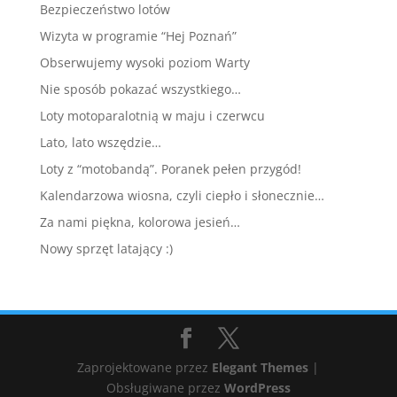
Bezpieczeństwo lotów
Wizyta w programie “Hej Poznań”
Obserwujemy wysoki poziom Warty
Nie sposób pokazać wszystkiego…
Loty motoparalotnią w maju i czerwcu
Lato, lato wszędzie…
Loty z “motobandą”. Poranek pełen przygód!
Kalendarzowa wiosna, czyli ciepło i słonecznie…
Za nami piękna, kolorowa jesień…
Nowy sprzęt latający :)
Zaprojektowane przez
Elegant Themes
|
Obsługiwane przez
WordPress