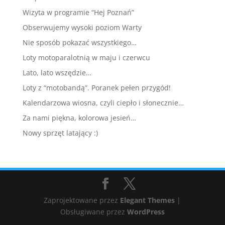
Wizyta w programie “Hej Poznań”
Obserwujemy wysoki poziom Warty
Nie sposób pokazać wszystkiego…
Loty motoparalotnią w maju i czerwcu
Lato, lato wszędzie…
Loty z “motobandą”. Poranek pełen przygód!
Kalendarzowa wiosna, czyli ciepło i słonecznie…
Za nami piękna, kolorowa jesień…
Nowy sprzęt latający :)
Zaprojektowane przez
Elegant Themes
|
Obsługiwane przez
WordPress