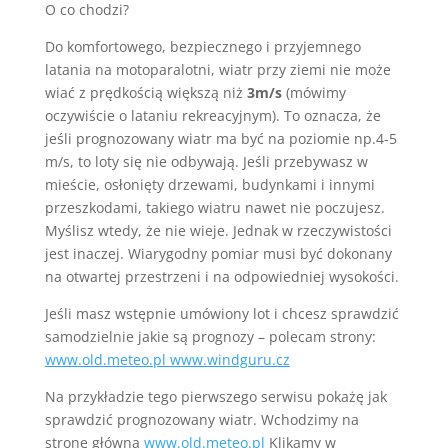
O co chodzi?
Do komfortowego, bezpiecznego i przyjemnego
latania na motoparalotni, wiatr przy ziemi nie może
wiać z prędkością większą niż
3m/s
(mówimy
oczywiście o lataniu rekreacyjnym). To oznacza, że
jeśli prognozowany wiatr ma być na poziomie np.4-5
m/s, to loty się nie odbywają. Jeśli przebywasz w
mieście, osłonięty drzewami, budynkami i innymi
przeszkodami, takiego wiatru nawet nie poczujesz.
Myślisz wtedy, że nie wieje. Jednak w rzeczywistości
jest inaczej. Wiarygodny pomiar musi być dokonany
na otwartej przestrzeni i na odpowiedniej wysokości.
Jeśli masz wstępnie umówiony lot i chcesz sprawdzić
samodzielnie jakie są prognozy – polecam strony:
www.old.meteo.pl
www.windguru.cz
Na przykładzie tego pierwszego serwisu pokażę jak
sprawdzić prognozowany wiatr. Wchodzimy na
stronę główną
www.old.meteo.pl
Klikamy w