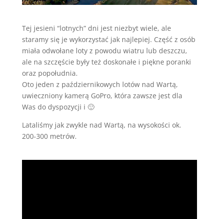
Tej jesieni “lotnych” dni jest niezbyt wiele, ale
staramy się je wykorzystać jak najlepiej. Część z osób
miała odwołane loty z powodu wiatru lub deszczu,
ale na szczęście były też doskonałe i piękne poranki
oraz popołudnia.
Oto jeden z październikowych lotów nad Wartą,
uwieczniony kamerą GoPro, która zawsze jest dla
Was do dyspozycji i 🙂
Lataliśmy jak zwykle nad Wartą, na wysokości ok.
200-300 metrów.