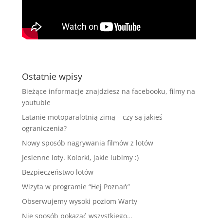
Ostatnie wpisy
Bieżące informacje znajdziesz na facebooku, filmy na
youtubie
Latanie motoparalotnią zimą – czy są jakieś
ograniczenia?
Nowy sposób nagrywania filmów z lotów
Jesienne loty. Kolorki, jakie lubimy :)
Bezpieczeństwo lotów
Wizyta w programie “Hej Poznań”
Obserwujemy wysoki poziom Warty
Nie sposób pokazać wszystkiego…